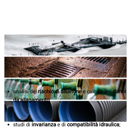
analisi del
rischio di alluvione
e calcolo dei
danni
da allagamento
;
studi di
invarianza
e di
compatibilità idraulica
;