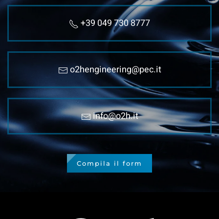
+39 049 730 8777
o2hengineering@pec.it
info@o2h.it
Compila il form