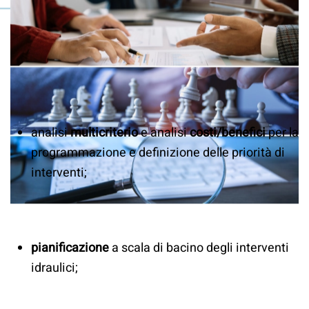
analisi
multicriterio
e analisi
costi/benefici
per la
programmazione e definizione delle priorità di
interventi;
pianificazione
a scala di bacino degli interventi
idraulici;