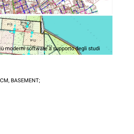
più moderni software a supporto degli studi
 ICM, BASEMENT;