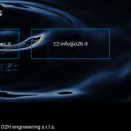
ec.it
info@o2h.it
O2H engineering s.r.l.s.