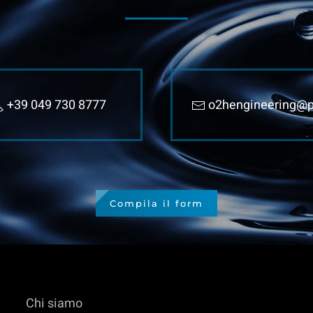
+39 049 730 8777
o2hengineering@p
Compila il form
Chi siamo