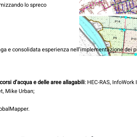
nimizzando lo spreco
lunga e consolidata esperienza nell’implementazione dei 
corsi d’acqua e delle aree allagabili
: HEC-RAS, InfoWork
t, Mike Urban;
lobalMapper.