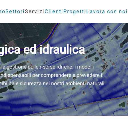
mo
Settori
Servizi
Clienti
Progetti
Lavora con noi
ica ed idraulica
lla gestione delle risorse idriche, i modelli
 indispensabili per comprendere e prevedere il
ilità e sicurezza nei nostri ambienti naturali