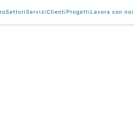
mo
Settori
Servizi
Clienti
Progetti
Lavora con noi