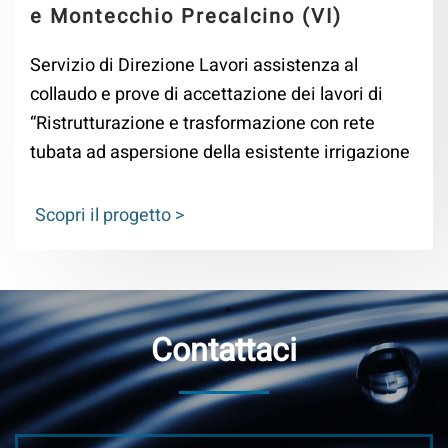
e Montecchio Precalcino (VI)
Servizio di Direzione Lavori assistenza al
collaudo e prove di accettazione dei lavori di
“Ristrutturazione e trasformazione con rete
tubata ad aspersione della esistente irrigazione
consorziale a scorrimento nei comuni di
Sarcedo e Montecchio Precalcino (VI) – VI lotto
Scopri il progetto >
impianto pluvirriguo”.
Contattaci