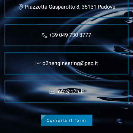
Piazzetta Gasparotto 8, 35131 Padova
+39 049 730 8777
o2hengineering@pec.it
info@o2h.it
Compila il form