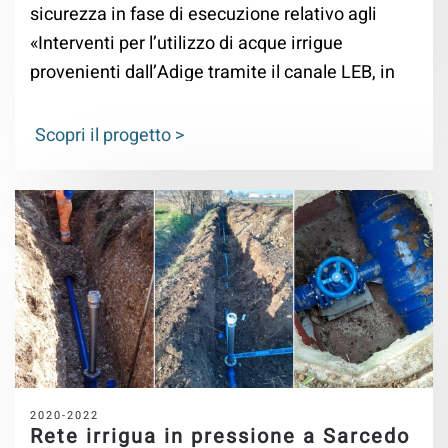
sicurezza in fase di esecuzione relativo agli
«Interventi per l’utilizzo di acque irrigue
provenienti dall’Adige tramite il canale LEB, in
sostituzione delle derivazioni dal Fiume Fratta
nelle Province di Verona e Padova».
Scopri il progetto >
2020-2022
Rete irrigua in pressione a Sarcedo